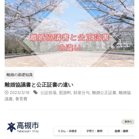
離婚の基礎知識
離婚協議書と公正証書の違い
2023/3/16
公証役場
,
慰謝料
,
財産分与
,
離婚公正証書
,
離婚協
議書
,
養育費