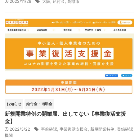
2022/11/28
大阪
,
給付金
,
高槻市
お知らせ
給付金・補助金
新規開業特例の開業届、出してない【事業復活支援
金】
2022/3/22
事前確認
,
事業復活支援金
,
新規開業特例
,
登録確認
機関