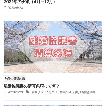
2021年の実績（4月～12月）
2023/6/23
離婚の基礎知識
離婚協議書の清算条項って何？
2023/3/29
債権債務
,
清算条項
,
離婚公正証書
,
離婚協議書