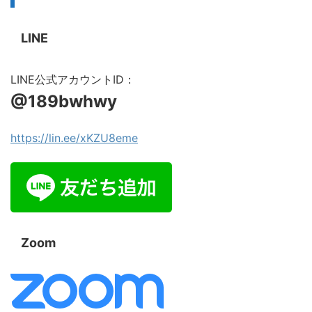
LINE
LINE公式アカウントID：
@189bwhwy
https://lin.ee/xKZU8eme
Zoom